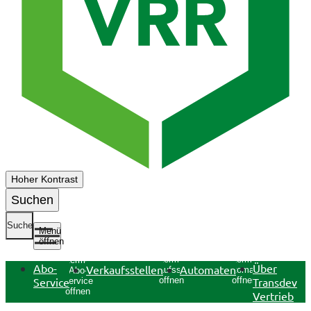
Hoher Kontrast
Suchen
Suche
Menü
öffnen
Untermenü
Untermenü
Untermenü
Abo-
Über
Verkaufsstellen
Automaten
Verkaufsstellen
Automaten
Abo-
Service
Transdev
öffnen
öffnen
Service
öffnen
Vertrieb