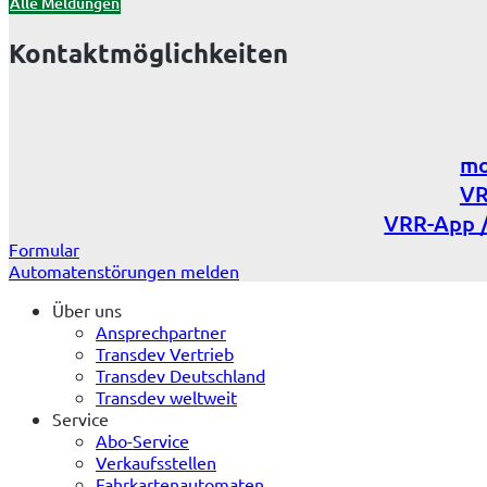
Alle Meldungen
Kontaktmöglichkeiten
mo
VR
VRR-App /
Formular
Automatenstörungen melden
Über uns
Ansprechpartner
Transdev Vertrieb
Transdev Deutschland
Transdev weltweit
Service
Abo-Service
Verkaufsstellen
Fahrkartenautomaten