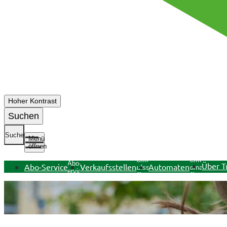
Hoher Kontrast
Suchen
Suche
Menü
öffnen
Untermenü
Untermenü
Untermenü
Abo-
Über T
Abo-Service
Verkaufsstellen
Automaten
Verkaufsstellen
Automaten
Service
öffnen
öffnen
öffnen
Anzeige