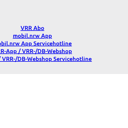
VRR Abo
mobil.nrw App
bil.nrw App Servicehotline
R-App / VRR-/DB-Webshop
 VRR-/DB-Webshop Servicehotline