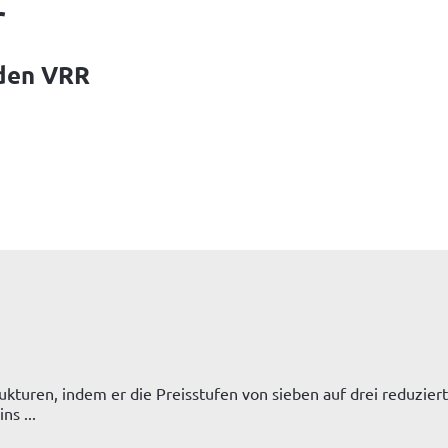
r
 den VRR
turen, indem er die Preisstufen von sieben auf drei reduziert.
ns ...