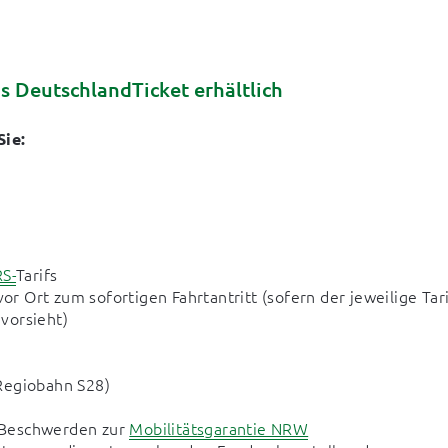
as DeutschlandTicket erhältlich
Sie:
S-
Tarifs
vor Ort zum sofortigen Fahrtantritt (sofern der jeweilige Tar
 vorsieht)
Regiobahn S28)
 Beschwerden zur
Mobilitätsgarantie NRW