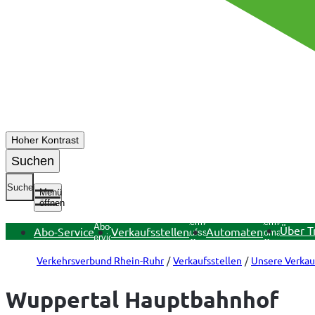
Hoher Kontrast
Suchen
Suche
Menü
öffnen
Untermenü
Untermenü
Untermenü
Abo-
Über T
Abo-Service
Verkaufsstellen
Automaten
Verkaufsstellen
Automaten
Service
öffnen
öffnen
öffnen
Verkehrsverbund Rhein-Ruhr
Verkaufsstellen
Unsere Verkau
Wuppertal Hauptbahnhof