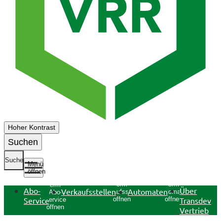
Hoher Kontrast
Suchen
Suche
Menü
öffnen
Untermenü
Untermenü
Untermenü
Abo-
Über
Verkaufsstellen
Automaten
Verkaufsstellen
Automaten
Abo-
Service
Transdev
öffnen
öffnen
Service
öffnen
Vertrieb